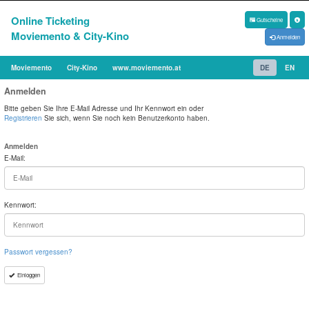
Online Ticketing
Gutscheine
Moviemento & City-Kino
Anmelden
Moviemento
City-Kino
www.moviemento.at
DE
EN
Anmelden
Bitte geben Sie Ihre E-Mail Adresse und Ihr Kennwort ein oder
Registrieren
Sie sich, wenn Sie noch kein Benutzerkonto haben.
Anmelden
E-Mail:
Kennwort:
Passwort vergessen?
Einloggen