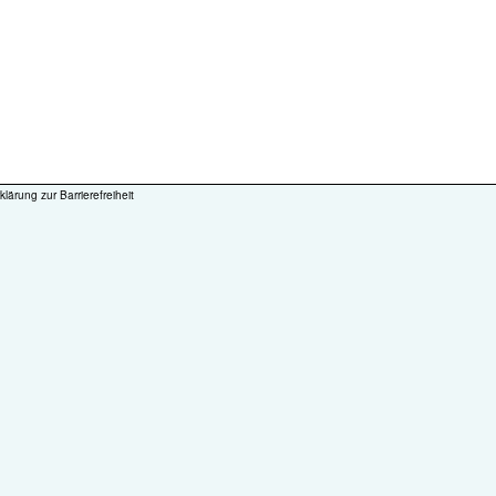
klärung zur Barrierefreiheit