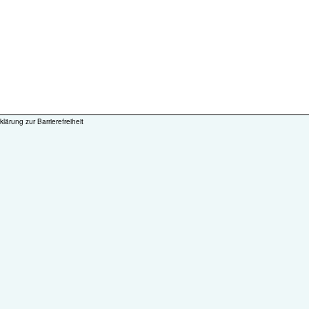
klärung zur Barrierefreiheit