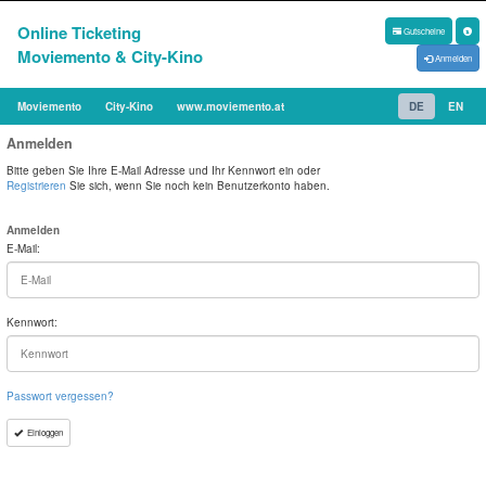
Online Ticketing
Gutscheine
Moviemento & City-Kino
Anmelden
Moviemento
City-Kino
www.moviemento.at
DE
EN
Anmelden
Bitte geben Sie Ihre E-Mail Adresse und Ihr Kennwort ein oder
Registrieren
Sie sich, wenn Sie noch kein Benutzerkonto haben.
Anmelden
E-Mail:
Kennwort:
Passwort vergessen?
Einloggen