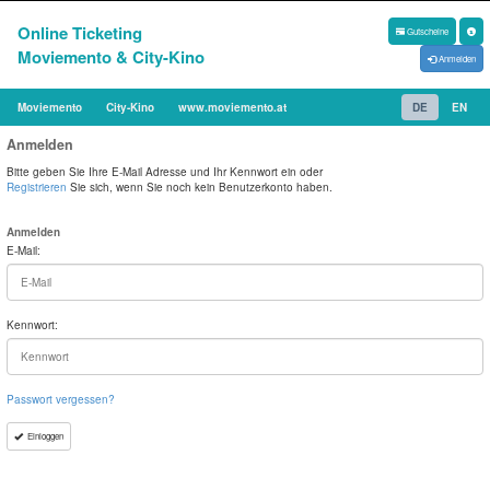
Online Ticketing
Gutscheine
Moviemento & City-Kino
Anmelden
Moviemento
City-Kino
www.moviemento.at
DE
EN
Anmelden
Bitte geben Sie Ihre E-Mail Adresse und Ihr Kennwort ein oder
Registrieren
Sie sich, wenn Sie noch kein Benutzerkonto haben.
Anmelden
E-Mail:
Kennwort:
Passwort vergessen?
Einloggen