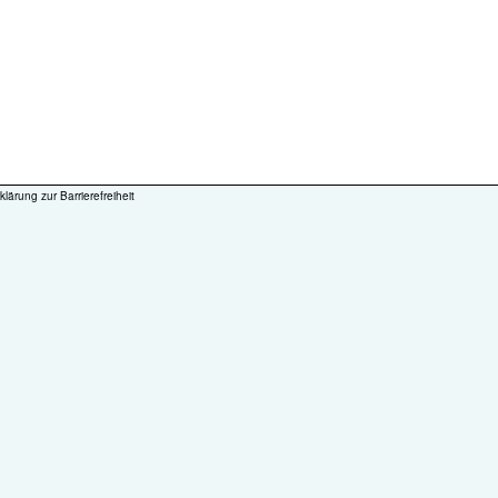
klärung zur Barrierefreiheit